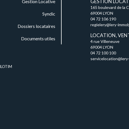
GESTION LOCATI
Gestion Locative
165 boulevard de la 
69004 LYON
Syndic
04 72 106 190
regielery@lery-immobil
Dossiers locataires
LOCATION, VEN
Documents utiles
4 rue Villeneuve
69004 LYON
04 72 100 100
servicelocation@lery-
ILOTIM