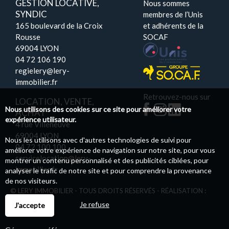
GESTION LOCATIVE,
Nous sommes
SYNDIC
membres de l’Unis
165 boulevard de la Croix
et adhérents de la
Rousse
SOCAF
69004 LYON
04 72 106 190
regielery@lery-
immobilier.fr
Retrouvez-nous sur
LOCATION, VENTE,
Nous utilisons des cookies sur ce site pour améliorer votre
ACHAT
expérience utilisateur.
4 rue Villeneuve
69004 LYON
Nous les utilisons avec d'autres technologies de suivi pour
04 72 100 100
améliorer votre expérience de navigation sur notre site, pour vous
servicelocation@lery-
montrer un contenu personnalisé et des publicités ciblées, pour
immobilier.fr
analyser le trafic de notre site et pour comprendre la provenance
de nos visiteurs.
© LERY IMMOBILIER - TOUS DROITS RÉSERVÉS - RÉALISATION :
PILOTIM
Je refuse
J'accepte