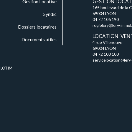
GESTION LOCATI
Gestion Locative
165 boulevard de la 
69004 LYON
Syndic
04 72 106 190
regielery@lery-immobil
Dossiers locataires
LOCATION, VEN
Documents utiles
4 rue Villeneuve
69004 LYON
04 72 100 100
servicelocation@lery-
ILOTIM