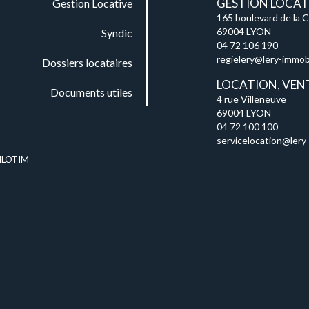
GESTION LOCATI
Gestion Locative
165 boulevard de la 
69004 LYON
Syndic
04 72 106 190
regielery@lery-immobil
Dossiers locataires
LOCATION, VEN
Documents utiles
4 rue Villeneuve
69004 LYON
04 72 100 100
servicelocation@lery-
ILOTIM