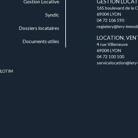
GESTION LOCATI
Gestion Locative
165 boulevard de la 
69004 LYON
Syndic
04 72 106 190
regielery@lery-immobil
Dossiers locataires
LOCATION, VEN
Documents utiles
4 rue Villeneuve
69004 LYON
04 72 100 100
servicelocation@lery-
ILOTIM