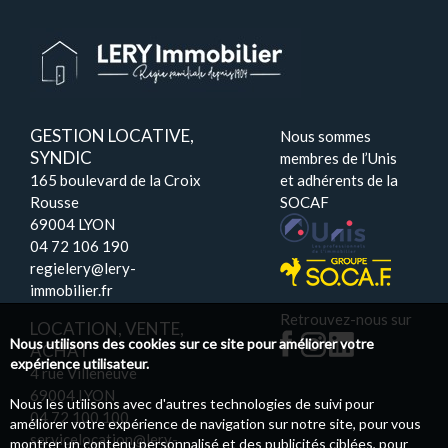
GESTION LOCATIVE,
Nous sommes
SYNDIC
membres de l’Unis
165 boulevard de la Croix
et adhérents de la
Rousse
SOCAF
69004 LYON
04 72 106 190
regielery@lery-
immobilier.fr
Retrouvez-nous sur
LOCATION, VENTE,
Nous utilisons des cookies sur ce site pour améliorer votre
ACHAT
expérience utilisateur.
4 rue Villeneuve
69004 LYON
Nous les utilisons avec d'autres technologies de suivi pour
04 72 100 100
améliorer votre expérience de navigation sur notre site, pour vous
servicelocation@lery-
montrer un contenu personnalisé et des publicités ciblées, pour