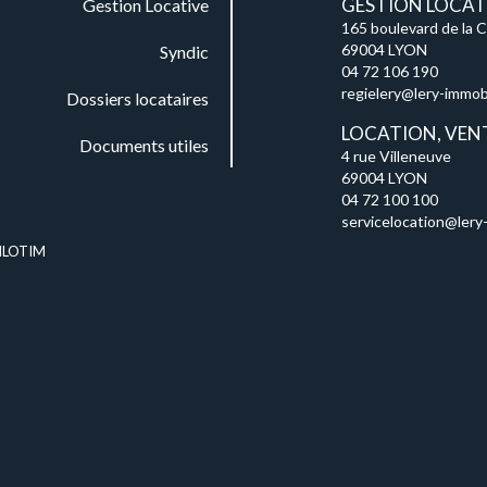
GESTION LOCATI
Gestion Locative
165 boulevard de la 
69004 LYON
Syndic
04 72 106 190
regielery@lery-immobil
Dossiers locataires
LOCATION, VEN
Documents utiles
4 rue Villeneuve
69004 LYON
04 72 100 100
servicelocation@lery-
ILOTIM