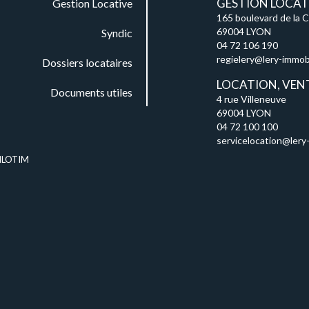
GESTION LOCATI
Gestion Locative
165 boulevard de la 
69004 LYON
Syndic
04 72 106 190
regielery@lery-immobil
Dossiers locataires
LOCATION, VEN
Documents utiles
4 rue Villeneuve
69004 LYON
04 72 100 100
servicelocation@lery-
ILOTIM