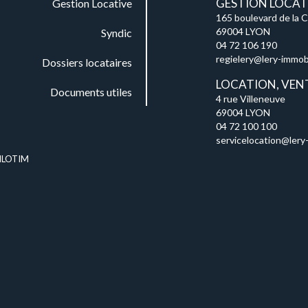
GESTION LOCATI
Gestion Locative
165 boulevard de la 
69004 LYON
Syndic
04 72 106 190
regielery@lery-immobil
Dossiers locataires
LOCATION, VEN
Documents utiles
4 rue Villeneuve
69004 LYON
04 72 100 100
servicelocation@lery-
ILOTIM