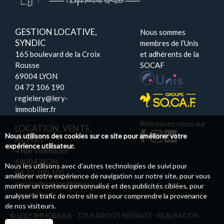
GESTION LOCATIVE,
Nous sommes
SYNDIC
membres de l’Unis
165 boulevard de la Croix
et adhérents de la
Rousse
SOCAF
69004 LYON
04 72 106 190
regielery@lery-
immobilier.fr
Retrouvez-nous sur
LOCATION, VENTE,
Nous utilisons des cookies sur ce site pour améliorer votre
ACHAT
expérience utilisateur.
4 rue Villeneuve
69004 LYON
Nous les utilisons avec d'autres technologies de suivi pour
04 72 100 100
améliorer votre expérience de navigation sur notre site, pour vous
servicelocation@lery-
montrer un contenu personnalisé et des publicités ciblées, pour
immobilier.fr
analyser le trafic de notre site et pour comprendre la provenance
de nos visiteurs.
© LERY IMMOBILIER - TOUS DROITS RÉSERVÉS - RÉALISATION :
PILOTIM