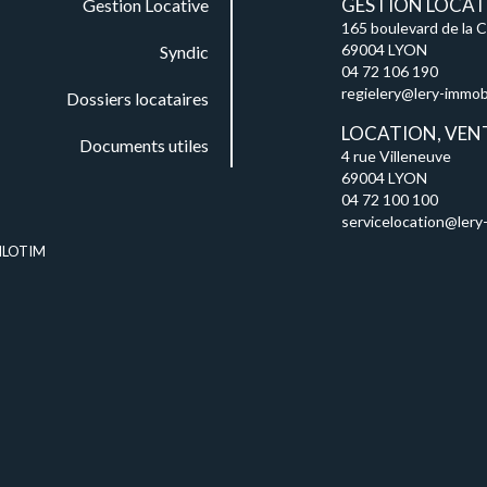
GESTION LOCATI
Gestion Locative
165 boulevard de la 
69004 LYON
Syndic
04 72 106 190
regielery@lery-immobil
Dossiers locataires
LOCATION, VEN
Documents utiles
4 rue Villeneuve
69004 LYON
04 72 100 100
servicelocation@lery-
ILOTIM