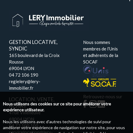
GESTION LOCATIVE,
Nous sommes
SYNDIC
membres de l’Unis
165 boulevard de la Croix
et adhérents de la
Rousse
SOCAF
69004 LYON
04 72 106 190
regielery@lery-
immobilier.fr
Retrouvez-nous sur
LOCATION, VENTE,
Nous utilisons des cookies sur ce site pour améliorer votre
ACHAT
expérience utilisateur.
4 rue Villeneuve
69004 LYON
Nous les utilisons avec d'autres technologies de suivi pour
04 72 100 100
améliorer votre expérience de navigation sur notre site, pour vous
servicelocation@lery-