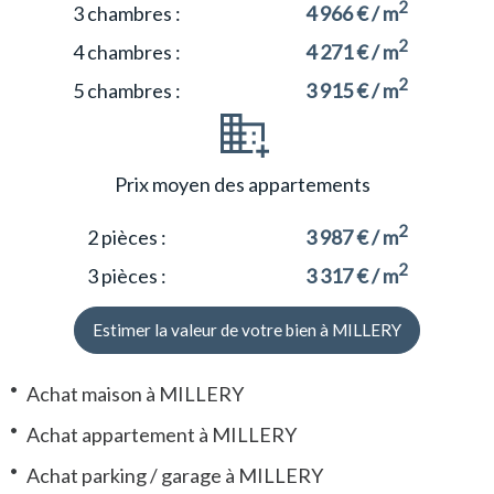
2
3 chambres :
4 966 € / m
2
4 chambres :
4 271 € / m
2
5 chambres :
3 915 € / m
Prix moyen des appartements
2
2 pièces :
3 987 € / m
2
3 pièces :
3 317 € / m
Estimer la valeur de votre bien à MILLERY
Achat maison à MILLERY
Achat appartement à MILLERY
Achat parking / garage à MILLERY