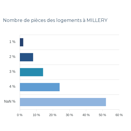
Nombre de pièces des logements à MILLERY
1 %
2 %
3 %
4 %
NaN %
0 %
10 %
20 %
30 %
40 %
50 %
60 %