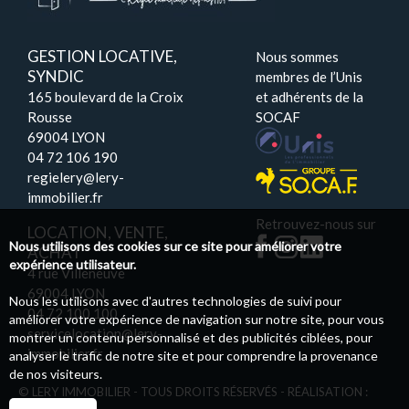
GESTION LOCATIVE,
Nous sommes
SYNDIC
membres de l’Unis
165 boulevard de la Croix
et adhérents de la
Rousse
SOCAF
69004 LYON
04 72 106 190
regielery@lery-
immobilier.fr
Retrouvez-nous sur
LOCATION, VENTE,
Nous utilisons des cookies sur ce site pour améliorer votre
ACHAT
expérience utilisateur.
4 rue Villeneuve
69004 LYON
Nous les utilisons avec d'autres technologies de suivi pour
04 72 100 100
améliorer votre expérience de navigation sur notre site, pour vous
servicelocation@lery-
montrer un contenu personnalisé et des publicités ciblées, pour
immobilier.fr
analyser le trafic de notre site et pour comprendre la provenance
de nos visiteurs.
© LERY IMMOBILIER - TOUS DROITS RÉSERVÉS - RÉALISATION :
PILOTIM