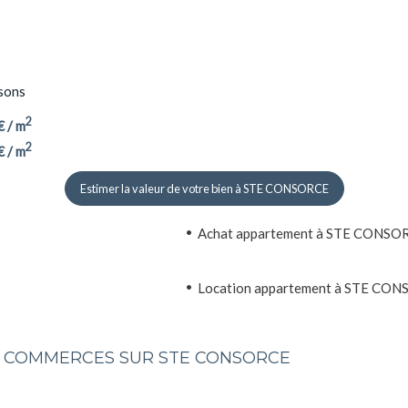
sons
2
€ / m
2
€ / m
Estimer la valeur de votre bien à STE CONSORCE
Achat appartement à STE CONSO
Location appartement à STE CO
ET COMMERCES SUR STE CONSORCE