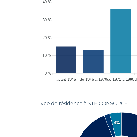
40 %
30 %
20 %
10 %
0 %
avant 1945
de 1946 à 1970
de 1971 à 1990
d
Type de résidence à STE CONSORCE
4%