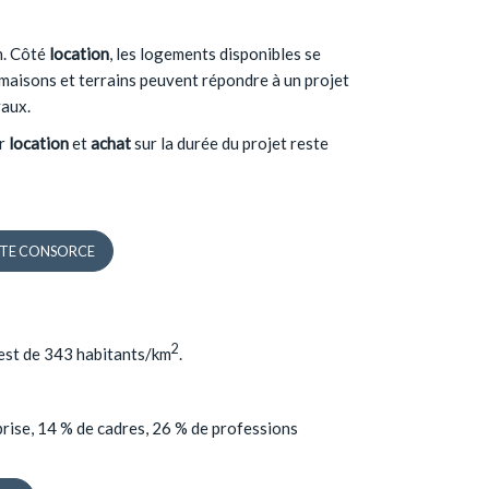
n. Côté
location
, les logements disponibles se
s maisons et terrains peuvent répondre à un projet
vaux.
er
location
et
achat
sur la durée du projet reste
à STE CONSORCE
2
n est de 343 habitants/km
.
rise, 14 % de cadres, 26 % de professions