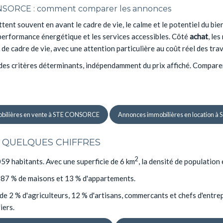
CONSORCE : comment comparer les annonces
 souvent en avant le cadre de vie, le calme et le potentiel du bie
a performance énergétique et les services accessibles. Côté
achat
, le
e cadre de vie, avec une attention particulière au coût réel des tra
t des critères déterminants, indépendamment du prix affiché. Compar
bilières en vente à STE CONSORCE
Annonces immobilières en location 
N QUELQUES CHIFFRES
2
9 habitants. Avec une superficie de 6 km
, la densité de populatio
n 87 % de maisons et 13 % d'appartements.
e 2 % d'agriculteurs, 12 % d'artisans, commercants et chefs d'entrep
iers.