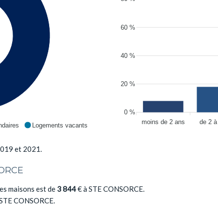
60 %
40 %
20 %
0 %
moins de 2 ans
de 2 à
daires
Logements vacants
2019 et 2021.
SORCE
es maisons est de
3 844
€ à STE CONSORCE.
 STE CONSORCE.