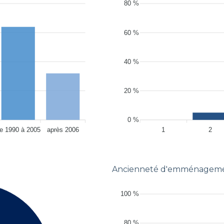
80 %
60 %
40 %
20 %
0 %
e 1990 à 2005
après 2006
1
2
Ancienneté d'emménagem
100 %
80 %