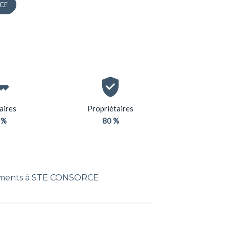
RCE
aires
Propriétaires
 %
80 %
ements à STE CONSORCE