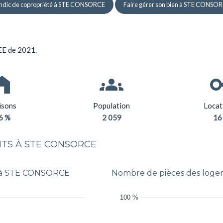
ndic de copropriété à STE CONSORCE
Faire gérer son bien à STE CONSO
EE de 2021.
sons
Population
Locat
6 %
2 059
16
TS À STE CONSORCE
s à STE CONSORCE
Nombre de pièces des log
100 %