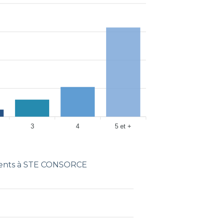
3
4
5 et +
ents à STE CONSORCE