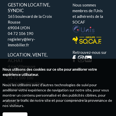
GESTION LOCATIVE,
Nous sommes
SYNDIC
membres de l’Unis
165 boulevard de la Croix
et adhérents de la
Rousse
SOCAF
69004 LYON
04 72 106 190
regielery@lery-
immobilier.fr
Retrouvez-nous sur
LOCATION, VENTE,
ACHAT
4 rue Villeneuve
Nous utilisons des cookies sur ce site pour améliorer votre
69004 LYON
expérience utilisateur.
04 72 100 100
servicelocation@lery-
Nous les utilisons avec d'autres technologies de suivi pour
immobilier.fr
améliorer votre expérience de navigation sur notre site, pour vous
montrer un contenu personnalisé et des publicités ciblées, pour
© LERY IMMOBILIER - TOUS DROITS RÉSERVÉS - RÉALISATION :
analyser le trafic de notre site et pour comprendre la provenance de
PILOTIM
nos visiteurs.