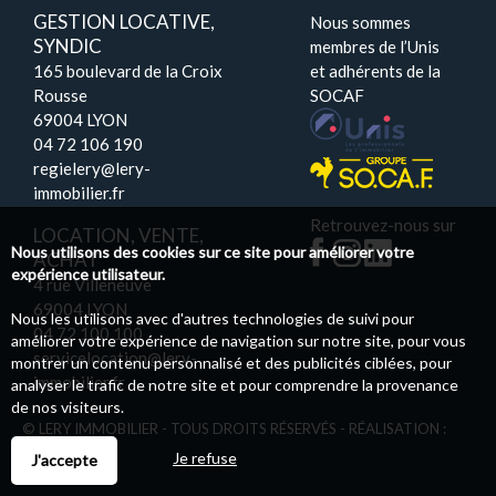
GESTION LOCATIVE,
Nous sommes
SYNDIC
membres de l’Unis
165 boulevard de la Croix
et adhérents de la
Rousse
SOCAF
69004 LYON
04 72 106 190
regielery@lery-
immobilier.fr
Retrouvez-nous sur
LOCATION, VENTE,
Nous utilisons des cookies sur ce site pour améliorer votre
ACHAT
expérience utilisateur.
4 rue Villeneuve
69004 LYON
Nous les utilisons avec d'autres technologies de suivi pour
04 72 100 100
améliorer votre expérience de navigation sur notre site, pour vous
servicelocation@lery-
montrer un contenu personnalisé et des publicités ciblées, pour
immobilier.fr
analyser le trafic de notre site et pour comprendre la provenance
de nos visiteurs.
© LERY IMMOBILIER - TOUS DROITS RÉSERVÉS - RÉALISATION :
PILOTIM
Je refuse
J'accepte