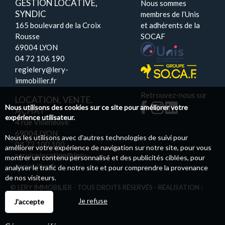
GESTION LOCATIVE,
Nous sommes
SYNDIC
membres de l’Unis
165 boulevard de la Croix
et adhérents de la
Rousse
SOCAF
69004 LYON
04 72 106 190
regielery@lery-
immobilier.fr
Retrouvez-nous sur
LOCATION, VENTE,
Nous utilisons des cookies sur ce site pour améliorer votre
ACHAT
expérience utilisateur.
4 rue Villeneuve
69004 LYON
Nous les utilisons avec d'autres technologies de suivi pour
04 72 100 100
améliorer votre expérience de navigation sur notre site, pour vous
servicelocation@lery-
montrer un contenu personnalisé et des publicités ciblées, pour
immobilier.fr
analyser le trafic de notre site et pour comprendre la provenance
de nos visiteurs.
© LERY IMMOBILIER - TOUS DROITS RÉSERVÉS - RÉALISATION :
PILOTIM
Je refuse
J'accepte