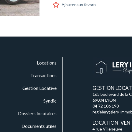
Ajouter aux favoris
Locations
Transactions
GESTION LOCATI
Gestion Locative
165 boulevard de la 
69004 LYON
Syndic
04 72 106 190
regielery@lery-immobil
Dossiers locataires
LOCATION, VEN
Documents utiles
4 rue Villeneuve