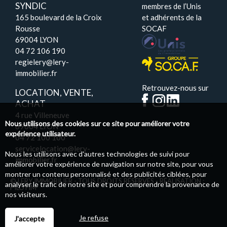
SYNDIC
membres de l’Unis
165 boulevard de la Croix
et adhérents de la
Rousse
SOCAF
69004 LYON
04 72 106 190
regielery@lery-
immobilier.fr
Retrouvez-nous sur
LOCATION, VENTE,
ACHAT
4 rue Villeneuve
Nous utilisons des cookies sur ce site pour améliorer votre
69004 LYON
expérience utilisateur.
04 72 100 100
servicelocation@lery-
Nous les utilisons avec d'autres technologies de suivi pour
immobilier.fr
améliorer votre expérience de navigation sur notre site, pour vous
montrer un contenu personnalisé et des publicités ciblées, pour
© LERY IMMOBILIER - TOUS DROITS RÉSERVÉS - RÉALISATION :
analyser le trafic de notre site et pour comprendre la provenance de
PILOTIM
nos visiteurs.
Je refuse
J'accepte