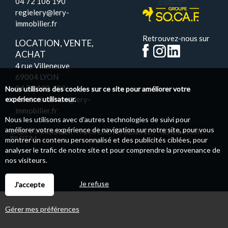
04 72 106 190
regielery@lery-
immobilier.fr
Retrouvez-nous sur
LOCATION, VENTE,
ACHAT
4 rue Villeneuve
69004 LYON
04 72 100 100
Nous utilisons des cookies sur ce site pour améliorer votre
servicelocation@lery-
expérience utilisateur.
immobilier.fr
Nous les utilisons avec d'autres technologies de suivi pour
améliorer votre expérience de navigation sur notre site, pour vous
© LERY IMMOBILIER - TOUS DROITS RÉSERVÉS - RÉALISATION :
PILOTIM
montrer un contenu personnalisé et des publicités ciblées, pour
analyser le trafic de notre site et pour comprendre la provenance de
nos visiteurs.
Je refuse
J'accepte
Gérer mes préférences