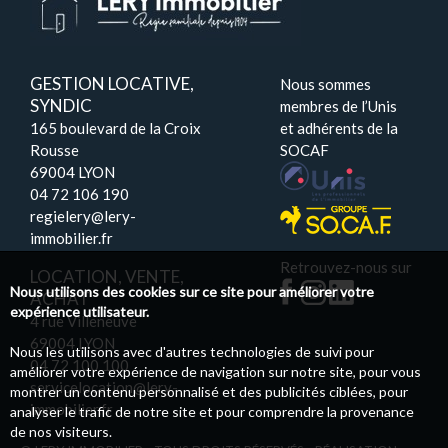
GESTION LOCATIVE,
Nous sommes
SYNDIC
membres de l’Unis
165 boulevard de la Croix
et adhérents de la
Rousse
SOCAF
69004 LYON
04 72 106 190
regielery@lery-
immobilier.fr
Retrouvez-nous sur
LOCATION, VENTE,
Nous utilisons des cookies sur ce site pour améliorer votre
ACHAT
expérience utilisateur.
4 rue Villeneuve
69004 LYON
Nous les utilisons avec d'autres technologies de suivi pour
04 72 100 100
améliorer votre expérience de navigation sur notre site, pour vous
servicelocation@lery-
montrer un contenu personnalisé et des publicités ciblées, pour
immobilier.fr
analyser le trafic de notre site et pour comprendre la provenance
de nos visiteurs.