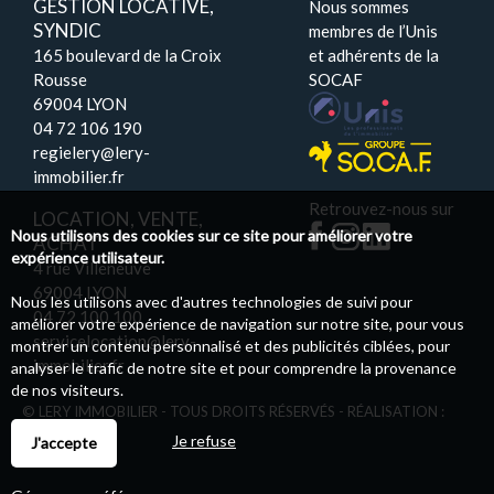
GESTION LOCATIVE,
Nous sommes
SYNDIC
membres de l’Unis
165 boulevard de la Croix
et adhérents de la
Rousse
SOCAF
69004 LYON
04 72 106 190
regielery@lery-
immobilier.fr
Retrouvez-nous sur
LOCATION, VENTE,
Nous utilisons des cookies sur ce site pour améliorer votre
ACHAT
expérience utilisateur.
4 rue Villeneuve
69004 LYON
Nous les utilisons avec d'autres technologies de suivi pour
04 72 100 100
améliorer votre expérience de navigation sur notre site, pour vous
servicelocation@lery-
montrer un contenu personnalisé et des publicités ciblées, pour
immobilier.fr
analyser le trafic de notre site et pour comprendre la provenance
de nos visiteurs.
© LERY IMMOBILIER - TOUS DROITS RÉSERVÉS - RÉALISATION :
PILOTIM
Je refuse
J'accepte