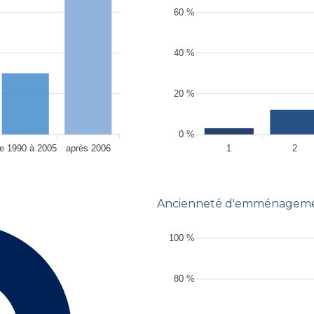
60 %
40 %
20 %
0 %
e 1990 à 2005
après 2006
1
2
Ancienneté d'emménageme
100 %
80 %