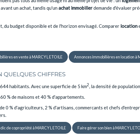
dent pas tous au même usage ni au même projet de vie : un
logement
n avant un achat, tandis qu'un
achat immobilier
demande d'évaluer préci
jet, du budget disponible et de l'horizon envisagé. Comparer
location
ilières en vente à MARCY L ETOILE
Annonces immobilières en location à
EN QUELQUES CHIFFRES
2
44 habitants. Avec une superficie de 5 km
, la densité de populati
n 60 % de maisons et 40 % d'appartements.
e 0 % d'agriculteurs, 2 % d'artisans, commercants et chefs d'entrepr
ers.
dic de copropriété à MARCY L ETOILE
Faire gérer son bien à MARCY L ET