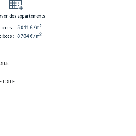
oyen des appartements
2
pièces :
5 011 € / m
2
pièces :
3 784 € / m
OILE
 ETOILE