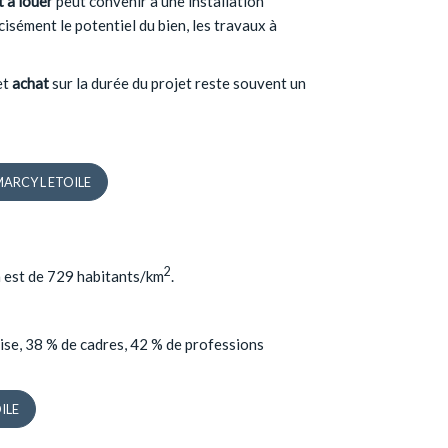
 à louer
peut convenir à une installation
sément le potentiel du bien, les travaux à
et
achat
sur la durée du projet reste souvent un
 MARCY L ETOILE
2
on est de 729 habitants/km
.
ise, 38 % de cadres, 42 % de professions
OILE