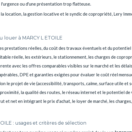
e l'urgence ou d'une présentation trop flatteuse.
, la location, la gestion locative et le syndic de copropriété, Lery I
 ou louer à MARCY L ETOILE
es prestations réelles, du coût des travaux éventuels et du potentie
itable réelle, les extérieurs, le stationnement, les charges de coprop
érente avec les offres comparables visibles sur le marché et les délai
upérables, DPE et garanties exigées pour évaluer le coût réel mensu
lon le projet de vie (accessibilité, transports, calme, surface utile et 
 proximité, la qualité des routes, le réseau internet et le potentiel de
ut et net en intégrant le prix d'achat, le loyer de marché, les charges, 
ILE : usages et critères de sélection