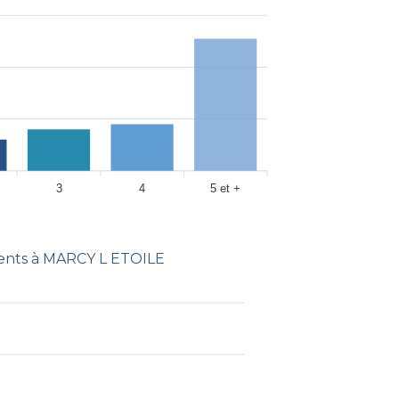
3
4
5 et +
nts à MARCY L ETOILE