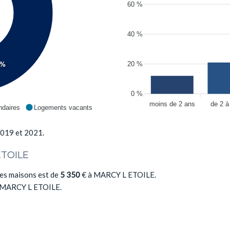
60 %
40 %
20 %
6%
0 %
moins de 2 ans
de 2 à
daires
Logements vacants
2019 et 2021.
ETOILE
es maisons est de
5 350
€ à MARCY L ETOILE.
 MARCY L ETOILE.