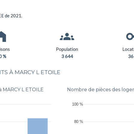
EE de 2021.
sons
Population
Locat
0 %
3 644
36
S À MARCY L ETOILE
 à MARCY L ETOILE
Nombre de pièces des log
100 %
80 %