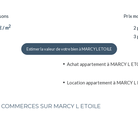
sons
Prix m
2
€ / m
2 
3 
Estimer la valeur de votre bien à MARCY L ETOILE
Achat appartement à MARCY L ET
Location appartement à MARCY L
T COMMERCES SUR MARCY L ETOILE