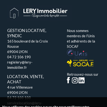
GESTION LOCATIVE,
Nous sommes
SYNDIC
membres de l’Unis
165 boulevard de la Croix
et adhérents de la
Rousse
SOCAF
69004 LYON
04 72 106 190
regielery@lery-
immobilier.fr
Retrouvez-nous sur
LOCATION, VENTE,
ACHAT
4 rue Villeneuve
69004 LYON
04 72 100 100
servicelocation@lery-
Nous utilisons des cookies sur ce site pour améliorer votre