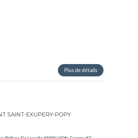
Plus de détails
T SAINT-EXUPERY-POPY
s
 rue Philippe De Lassalle 69004 LYON. Garage n°7