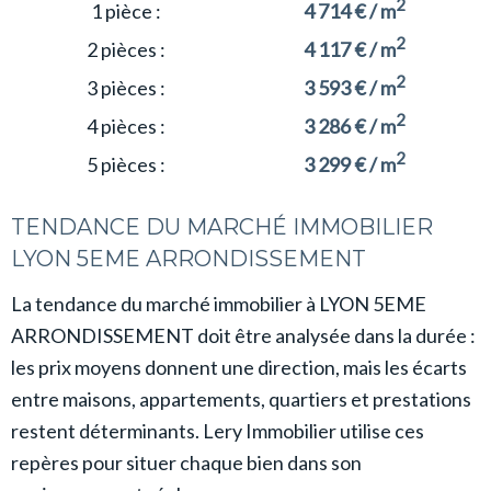
2
1 pièce :
4 714 € / m
2
2 pièces :
4 117 € / m
2
3 pièces :
3 593 € / m
2
4 pièces :
3 286 € / m
2
5 pièces :
3 299 € / m
TENDANCE DU MARCHÉ IMMOBILIER
LYON 5EME ARRONDISSEMENT
La tendance du marché immobilier à LYON 5EME
ARRONDISSEMENT doit être analysée dans la durée :
les prix moyens donnent une direction, mais les écarts
entre maisons, appartements, quartiers et prestations
restent déterminants. Lery Immobilier utilise ces
repères pour situer chaque bien dans son