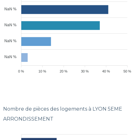
NaN %
NaN %
NaN %
NaN %
0 %
10 %
20 %
30 %
40 %
50 %
Nombre de pièces des logements à LYON 5EME
ARRONDISSEMENT