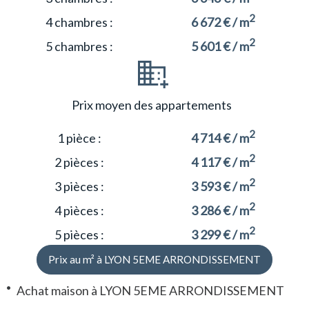
2
4 chambres :
6 672 € / m
2
5 chambres :
5 601 € / m
Prix moyen des appartements
2
1 pièce :
4 714 € / m
2
2 pièces :
4 117 € / m
2
3 pièces :
3 593 € / m
2
4 pièces :
3 286 € / m
2
5 pièces :
3 299 € / m
Prix au m² à LYON 5EME ARRONDISSEMENT
Achat maison à LYON 5EME ARRONDISSEMENT